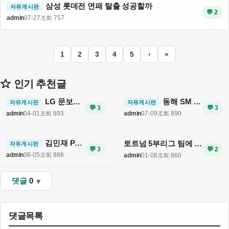
삼성 롯데전 연패 탈출 성공할까
자유게시판
💬 2
admin
07-27
조회 757
1
2
3
4
5
›
»
인기 추천글
LG 문보경 4번타자로 빛나며 시즌 9승 1패 달성
동해 SM 퇴사 후 몇 달 울었다고 고백해
자유게시판
자유게시판
💬 3
💬 3
admin
04-01
조회 893
admin
07-09
조회 890
김민재 PSG 이적 가능성 확산
토트넘 5부리그 팀에 무득점 패배 충격
자유게시판
💬 3
💬 2
admin
06-05
조회 886
admin
01-08
조회 860
댓글
0
댓글목록