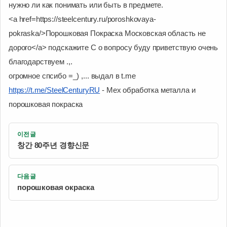
нужно ли как понимать или быть в предмете.
<a href=https://steelcentury.ru/poroshkovaya-
pokraska/>Порошковая Покраска Московская область не
дорого</a> подскажите C о вопросу буду приветствую очень
благодарствуем .,.
огромное спсибо =_) ,... выдал в t.me
https://t.me/SteelCenturyRU
- Мех обработка металла и
порошковая покраска
이전글
창간 80주년 경향신문
다음글
порошковая окраска