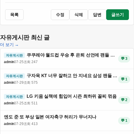
목록
수정
삭제
답변
글쓰기
자유게시판 최신 글
더 보기 →
쿠쿠레야 월드컵 우승 후 은퇴 선언에 팬들 반응 뜨거움
자유게시판
💬 3
admin
07-25
조회 247
구자욱 KT 너무 잘하고 안 지네요 삼성 팬들 분노
자유게시판
💬 1
admin
07-29
조회 575
LG 키움 실책에 힘입어 시즌 최하위 꼴찌 꺾음
자유게시판
💬 2
admin
07-25
조회 511
엔도 준 또 부상 일본 여자축구 허리가 무너지나
💬 1
admin
07-29
조회 413