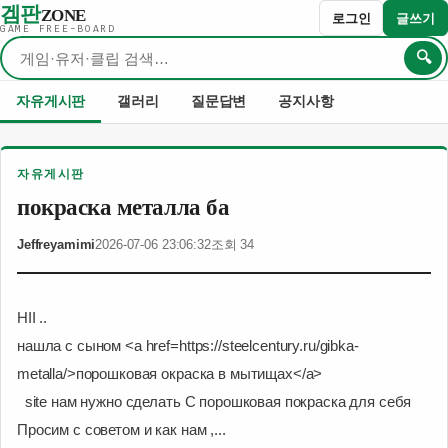
겜판
ZONE
로그인
글쓰기
GAME FREE-BOARD
🔍
검색어
자유게시판
갤러리
질문답변
공지사항
자유게시판
покраска металла ба
Jeffreyamimi
2026-07-06 23:06:32
조회 34
HII ..
нашла с сыном <a href=https://steelcentury.ru/gibka-
metalla/>порошковая окраска в мытищах</a>
site нам нужно сделать C порошковая покраска для себя
Просим c советом и как нам ,...