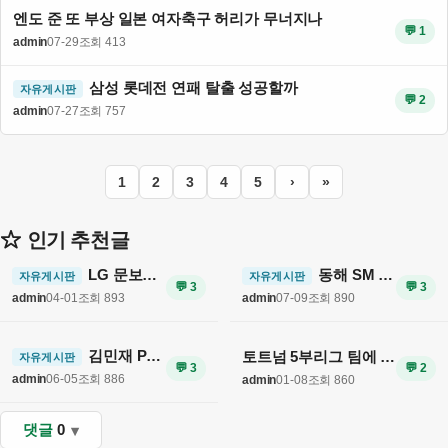
엔도 준 또 부상 일본 여자축구 허리가 무너지나
💬 1
admin
07-29
조회 413
삼성 롯데전 연패 탈출 성공할까
자유게시판
💬 2
admin
07-27
조회 757
1
2
3
4
5
›
»
인기 추천글
LG 문보경 4번타자로 빛나며 시즌 9승 1패 달성
동해 SM 퇴사 후 몇 달 울었다고 고백해
자유게시판
자유게시판
💬 3
💬 3
admin
04-01
조회 893
admin
07-09
조회 890
김민재 PSG 이적 가능성 확산
토트넘 5부리그 팀에 무득점 패배 충격
자유게시판
💬 3
💬 2
admin
06-05
조회 886
admin
01-08
조회 860
댓글
0