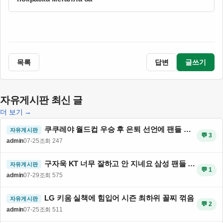
목록
답변
글쓰기
자유게시판 최신 글
더 보기 →
쿠쿠레야 월드컵 우승 후 은퇴 선언에 팬들 반응 뜨거움
자유게시판
💬 3
admin
07-25
조회 247
구자욱 KT 너무 잘하고 안 지네요 삼성 팬들 분노
자유게시판
💬 1
admin
07-29
조회 575
LG 키움 실책에 힘입어 시즌 최하위 꼴찌 꺾음
자유게시판
💬 2
admin
07-25
조회 511